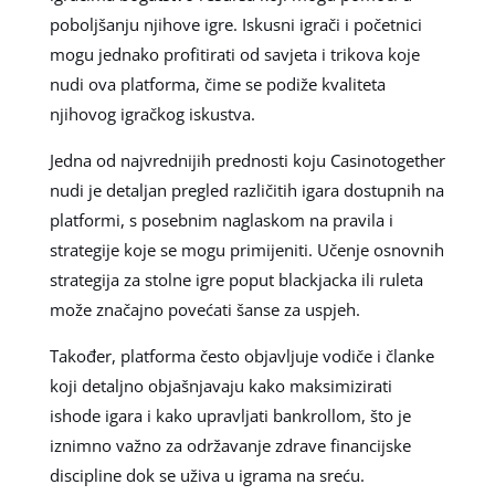
poboljšanju njihove igre. Iskusni igrači i početnici
mogu jednako profitirati od savjeta i trikova koje
nudi ova platforma, čime se podiže kvaliteta
njihovog igračkog iskustva.
Jedna od najvrednijih prednosti koju Casinotogether
nudi je detaljan pregled različitih igara dostupnih na
platformi, s posebnim naglaskom na pravila i
strategije koje se mogu primijeniti. Učenje osnovnih
strategija za stolne igre poput blackjacka ili ruleta
može značajno povećati šanse za uspjeh.
Također, platforma često objavljuje vodiče i članke
koji detaljno objašnjavaju kako maksimizirati
ishode igara i kako upravljati bankrollom, što je
iznimno važno za održavanje zdrave financijske
discipline dok se uživa u igrama na sreću.