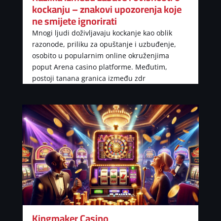
kockanju – znakovi upozorenja koje
ne smijete ignorirati
Mnogi ljudi doživljavaju kockanje kao oblik
razonode, priliku za opuštanje i uzbuđenje,
osobito u popularnim online okruženjima
poput Arena casino platforme. Međutim,
postoji tanana granica između zdr
Kingmaker Casino