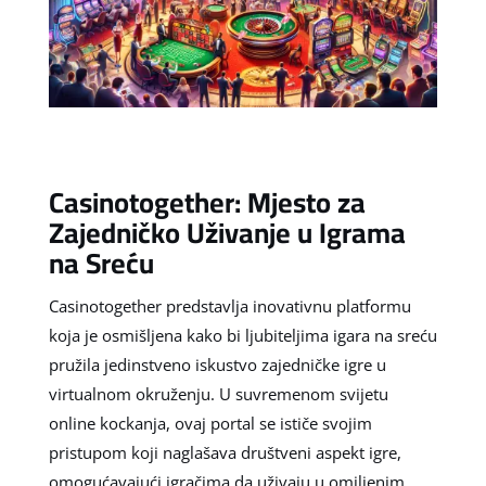
Casinotogether: Mjesto za
Zajedničko Uživanje u Igrama
na Sreću
Casinotogether predstavlja inovativnu platformu
koja je osmišljena kako bi ljubiteljima igara na sreću
pružila jedinstveno iskustvo zajedničke igre u
virtualnom okruženju. U suvremenom svijetu
online kockanja, ovaj portal se ističe svojim
pristupom koji naglašava društveni aspekt igre,
omogućavajući igračima da uživaju u omiljenim