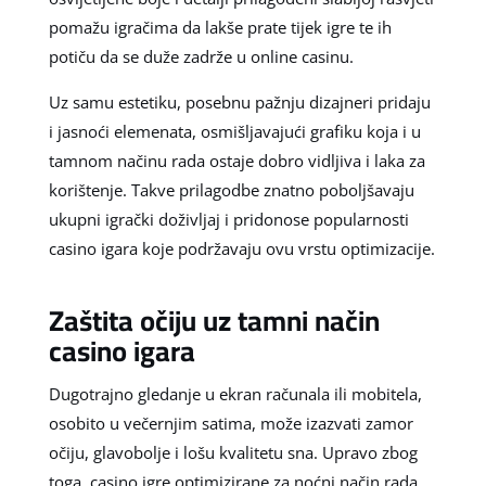
pomažu igračima da lakše prate tijek igre te ih
potiču da se duže zadrže u online casinu.
Uz samu estetiku, posebnu pažnju dizajneri pridaju
i jasnoći elemenata, osmišljavajući grafiku koja i u
tamnom načinu rada ostaje dobro vidljiva i laka za
korištenje. Takve prilagodbe znatno poboljšavaju
ukupni igrački doživljaj i pridonose popularnosti
casino igara koje podržavaju ovu vrstu optimizacije.
Zaštita očiju uz tamni način
casino igara
Dugotrajno gledanje u ekran računala ili mobitela,
osobito u večernjim satima, može izazvati zamor
očiju, glavobolje i lošu kvalitetu sna. Upravo zbog
toga,
casino igre optimizirane za noćni način rada