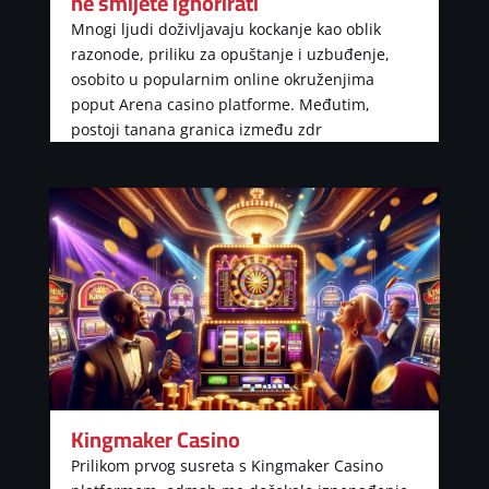
ne smijete ignorirati
Mnogi ljudi doživljavaju kockanje kao oblik
razonode, priliku za opuštanje i uzbuđenje,
osobito u popularnim online okruženjima
poput Arena casino platforme. Međutim,
postoji tanana granica između zdr
Kingmaker Casino
Prilikom prvog susreta s Kingmaker Casino