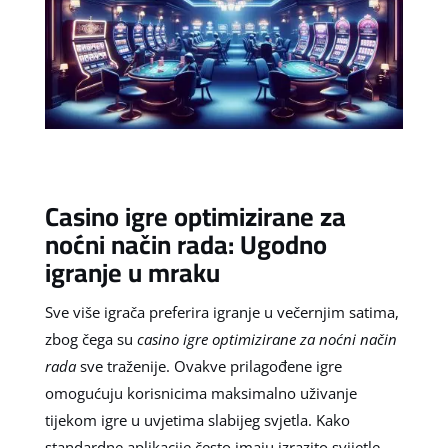
Casino igre optimizirane za
noćni način rada: Ugodno
igranje u mraku
Sve više igrača preferira igranje u večernjim satima,
zbog čega su
casino igre optimizirane za noćni način
rada
sve traženije. Ovakve prilagođene igre
omogućuju korisnicima maksimalno uživanje
tijekom igre u uvjetima slabijeg svjetla. Kako
standardne aplikacije često imaju izrazito svijetle