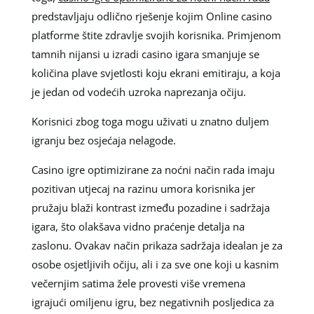
predstavljaju odlično rješenje kojim Online casino
platforme štite zdravlje svojih korisnika. Primjenom
tamnih nijansi u izradi casino igara smanjuje se
količina plave svjetlosti koju ekrani emitiraju, a koja
je jedan od vodećih uzroka naprezanja očiju.
Korisnici zbog toga mogu uživati u znatno duljem
igranju bez osjećaja nelagode.
Casino igre optimizirane za noćni način rada imaju
pozitivan utjecaj na razinu umora korisnika jer
pružaju blaži kontrast između pozadine i sadržaja
igara, što olakšava vidno praćenje detalja na
zaslonu. Ovakav način prikaza sadržaja idealan je za
osobe osjetljivih očiju, ali i za sve one koji u kasnim
večernjim satima žele provesti više vremena
igrajući omiljenu igru, bez negativnih posljedica za