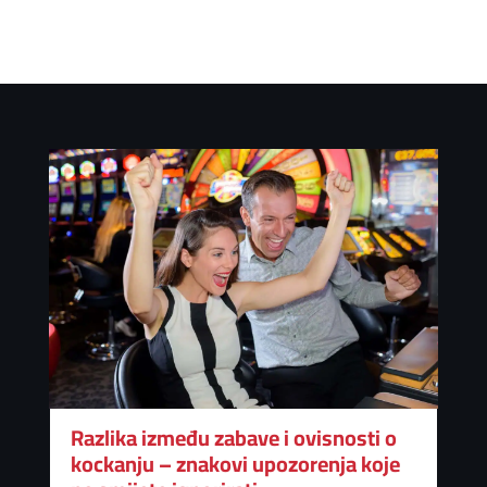
Razlika između zabave i ovisnosti o
kockanju – znakovi upozorenja koje