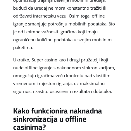
budući da uređaj ne mora konstantno tražiti ili
održavati internetsku vezu. Osim toga, offline
igranje smanjuje potrošnju mobilnih podataka, što
je od iznimne važnosti igračima koji imaju
ograničenu količinu podataka u svojim mobilnim
paketima.
Ukratko, Super casino kao i drugi pružatelji koji
nude offline igranje s naknadnom sinkronizacijom,
omogućuju igračima veću kontrolu nad vlastitim
vremenom i mjestom igranja, uz maksimalnu
sigurnost i zaštitu ostvarenih rezultata i dobitaka.
Kako funkcionira naknadna
sinkronizacija u offline
casinima?