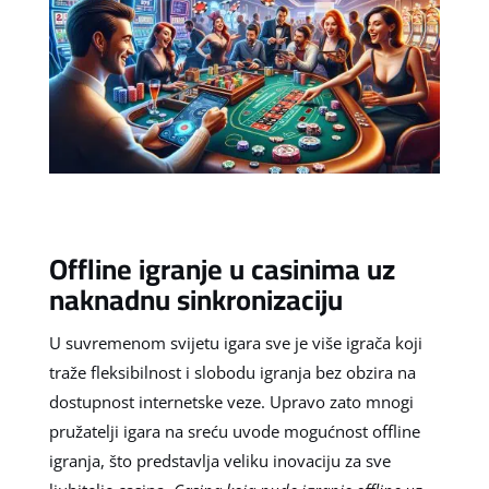
Offline igranje u casinima uz
naknadnu sinkronizaciju
U suvremenom svijetu igara sve je više igrača koji
traže fleksibilnost i slobodu igranja bez obzira na
dostupnost internetske veze. Upravo zato mnogi
pružatelji igara na sreću uvode mogućnost offline
igranja, što predstavlja veliku inovaciju za sve