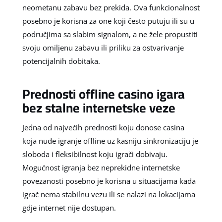
neometanu zabavu bez prekida. Ova funkcionalnost
posebno je korisna za one koji često putuju ili su u
područjima sa slabim signalom, a ne žele propustiti
svoju omiljenu zabavu ili priliku za ostvarivanje
potencijalnih dobitaka.
Prednosti offline casino igara
bez stalne internetske veze
Jedna od najvećih prednosti koju donose casina
koja nude igranje offline uz kasniju sinkronizaciju je
sloboda i fleksibilnost koju igrači dobivaju.
Mogućnost igranja bez neprekidne internetske
povezanosti posebno je korisna u situacijama kada
igrač nema stabilnu vezu ili se nalazi na lokacijama
gdje internet nije dostupan.