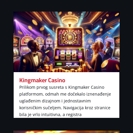
Kingmaker Casino
Prilikom prvog susreta s Kingmaker Casino
platformom, odmah me dočekalo iznenađenje
uglađenim dizajnom i jednostavnim
korisničkim sučeljem. Navigacija kroz stranice
bila je vrlo intuitivna, a registra