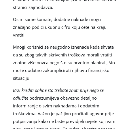
stranici zajmodavca.
Osim same kamate, dodatne naknade mogu
značajno podići ukupnu cifru koju ćete na kraju
vratiti.
Mnogi korisnici se neugodno iznenade kada shvate
da su zbog takvih skrivenih troškova morali vratiti
znatno više novca nego što su prvotno planirali, što
može dodatno zakomplicirati njihovu financijsku
situaciju.
Brzi krediti online što trebate znati prije nego se
odlučite
podrazumijeva obavezno detaljno
informiranje o svim naknadama i dodatnim
troškovima. Važno je pažljivo pročitati ugovor prije
potpisivanja kako ne biste previdjeli uvjete koji vam
nisu jasno komunicirani. Također, obratite posebnu