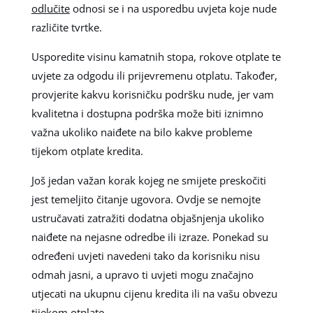
odlučite
odnosi se i na usporedbu uvjeta koje nude
različite tvrtke.
Usporedite visinu kamatnih stopa, rokove otplate te
uvjete za odgodu ili prijevremenu otplatu. Također,
provjerite kakvu korisničku podršku nude, jer vam
kvalitetna i dostupna podrška može biti iznimno
važna ukoliko naiđete na bilo kakve probleme
tijekom otplate kredita.
Još jedan važan korak kojeg ne smijete preskočiti
jest temeljito čitanje ugovora. Ovdje se nemojte
ustručavati zatražiti dodatna objašnjenja ukoliko
naiđete na nejasne odredbe ili izraze. Ponekad su
određeni uvjeti navedeni tako da korisniku nisu
odmah jasni, a upravo ti uvjeti mogu značajno
utjecati na ukupnu cijenu kredita ili na vašu obvezu
tijekom otplate.