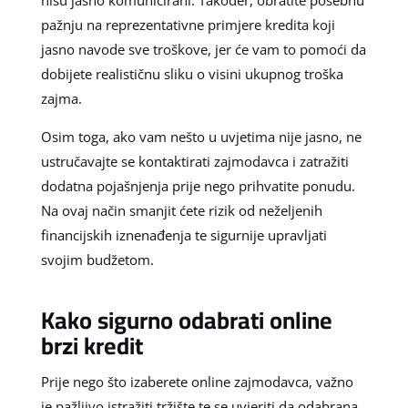
pažnju na reprezentativne primjere kredita koji
jasno navode sve troškove, jer će vam to pomoći da
dobijete realističnu sliku o visini ukupnog troška
zajma.
Osim toga, ako vam nešto u uvjetima nije jasno, ne
ustručavajte se kontaktirati zajmodavca i zatražiti
dodatna pojašnjenja prije nego prihvatite ponudu.
Na ovaj način smanjit ćete rizik od neželjenih
financijskih iznenađenja te sigurnije upravljati
svojim budžetom.
Kako sigurno odabrati online
brzi kredit
Prije nego što izaberete online zajmodavca, važno
je pažljivo istražiti tržište te se uvjeriti da odabrana