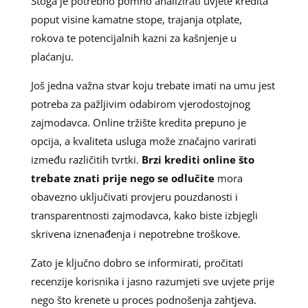
Stoga je potrebno pomno analizirati uvjete kredita
poput visine kamatne stope, trajanja otplate,
rokova te potencijalnih kazni za kašnjenje u
plaćanju.
Još jedna važna stvar koju trebate imati na umu jest
potreba za pažljivim odabirom vjerodostojnog
zajmodavca. Online tržište kredita prepuno je
opcija, a kvaliteta usluga može značajno varirati
između različitih tvrtki.
Brzi krediti online što
trebate znati prije nego se odlučite
mora
obavezno uključivati provjeru pouzdanosti i
transparentnosti zajmodavca, kako biste izbjegli
skrivena iznenađenja i nepotrebne troškove.
Zato je ključno dobro se informirati, pročitati
recenzije korisnika i jasno razumjeti sve uvjete prije
nego što krenete u proces podnošenja zahtjeva.