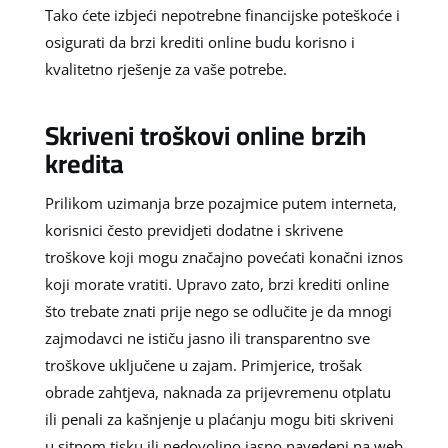
Tako ćete izbjeći nepotrebne financijske poteškoće i
osigurati da brzi krediti online budu korisno i
kvalitetno rješenje za vaše potrebe.
Skriveni troškovi online brzih
kredita
Prilikom uzimanja brze pozajmice putem interneta,
korisnici često previdjeti dodatne i skrivene
troškove koji mogu značajno povećati konačni iznos
koji morate vratiti. Upravo zato, brzi krediti online
što trebate znati prije nego se odlučite je da mnogi
zajmodavci ne ističu jasno ili transparentno sve
troškove uključene u zajam. Primjerice, trošak
obrade zahtjeva, naknada za prijevremenu otplatu
ili penali za kašnjenje u plaćanju mogu biti skriveni
u sitnom tisku ili nedovoljno jasno navedeni na web