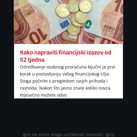
Kako napraviti financijski izazov od
52 tjedna
Određivanje osobnog proračuna ključni je prvi
korak u postavljanju vašeg financijskog cilja.
Stoga počnite s pregledom svojih prihoda i
rashoda. Nakon što jasno znate koliko novca
mjesečno možete odvo
Igre na sreću mogu uzrokovati ovisnost. Igraj