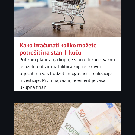
Kako izračunati koliko možete
potrošiti na stan ili kuću
Prilikom planiranja kupnje stana ili kuće, važno
je uzeti u obzir niz faktora koji će izravno
utjecati na vaš budžet i mogućnost realizacije
investicije. Prvi i najvažniji element je vaša
ukupna finan