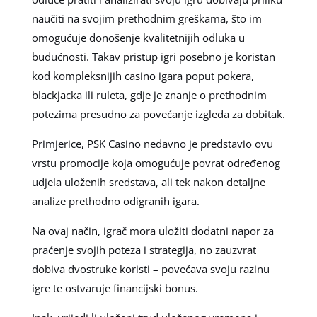
naučiti na svojim prethodnim greškama, što im
omogućuje donošenje kvalitetnijih odluka u
budućnosti. Takav pristup igri posebno je koristan
kod kompleksnijih casino igara poput pokera,
blackjacka ili ruleta, gdje je znanje o prethodnim
potezima presudno za povećanje izgleda za dobitak.
Primjerice, PSK Casino nedavno je predstavio ovu
vrstu promocije koja omogućuje povrat određenog
udjela uloženih sredstava, ali tek nakon detaljne
analize prethodno odigranih igara.
Na ovaj način, igrač mora uložiti dodatni napor za
praćenje svojih poteza i strategija, no zauzvrat
dobiva dvostruke koristi – povećava svoju razinu
igre te ostvaruje financijski bonus.