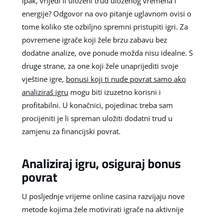
Ipak, vrijedi li uloženi trud uloženog vremena i
energije? Odgovor na ovo pitanje uglavnom ovisi o
tome koliko ste ozbiljno spremni pristupiti igri. Za
povremene igrače koji žele brzu zabavu bez
dodatne analize, ove ponude možda nisu idealne. S
druge strane, za one koji žele unaprijediti svoje
vještine igre,
bonusi koji ti nude povrat samo ako
analiziraš igru
mogu biti izuzetno korisni i
profitabilni. U konačnici, pojedinac treba sam
procijeniti je li spreman uložiti dodatni trud u
zamjenu za financijski povrat.
Analiziraj igru, osiguraj bonus
povrat
U posljednje vrijeme online casina razvijaju nove
metode kojima žele motivirati igrače na aktivnije