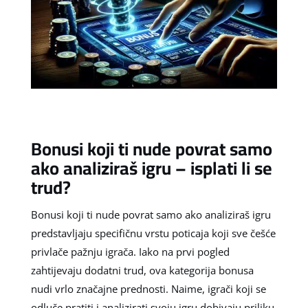
Bonusi koji ti nude povrat samo
ako analiziraš igru – isplati li se
trud?
Bonusi koji ti nude povrat samo ako analiziraš igru
predstavljaju specifičnu vrstu poticaja koji sve češće
privlače pažnju igrača. Iako na prvi pogled
zahtijevaju dodatni trud, ova kategorija bonusa
nudi vrlo značajne prednosti. Naime, igrači koji se
odluče pratiti i analizirati svoju igru dobivaju priliku