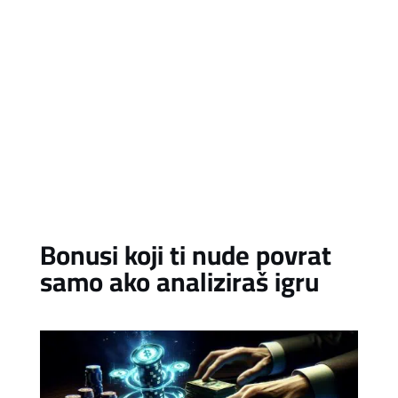
Bonusi koji ti nude povrat
samo ako analiziraš igru