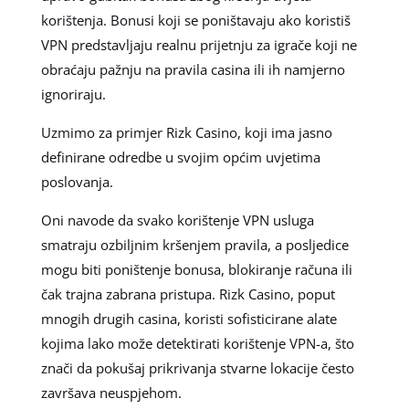
korištenja. Bonusi koji se poništavaju ako koristiš
VPN predstavljaju realnu prijetnju za igrače koji ne
obraćaju pažnju na pravila casina ili ih namjerno
ignoriraju.
Uzmimo za primjer Rizk Casino, koji ima jasno
definirane odredbe u svojim općim uvjetima
poslovanja.
Oni navode da svako korištenje VPN usluga
smatraju ozbiljnim kršenjem pravila, a posljedice
mogu biti poništenje bonusa, blokiranje računa ili
čak trajna zabrana pristupa. Rizk Casino, poput
mnogih drugih casina, koristi sofisticirane alate
kojima lako može detektirati korištenje VPN-a, što
znači da pokušaj prikrivanja stvarne lokacije često
završava neuspjehom.