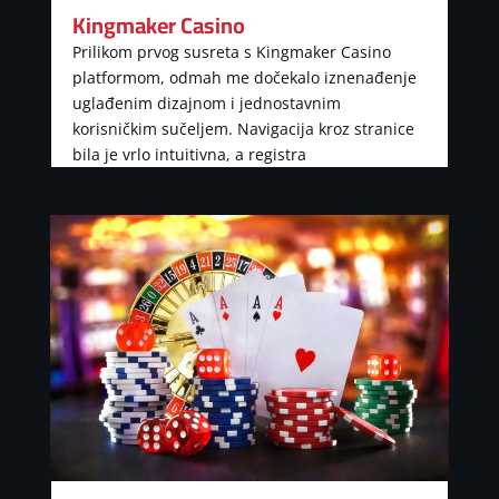
Kingmaker Casino
Prilikom prvog susreta s Kingmaker Casino
platformom, odmah me dočekalo iznenađenje
uglađenim dizajnom i jednostavnim
korisničkim sučeljem. Navigacija kroz stranice
bila je vrlo intuitivna, a registra