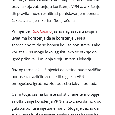
pravila koja zabranjuju korištenje VPN-a, a kršenje
tih pravila može rezultirati poništavanjem bonusa ili
čak zatvaranjem korisničkog računa.
Primjerice,
Rizk Casino
jasno naglašava u svojim
uvjetima korištenja da je korištenje VPN-a
zabranjeno te da se bonusi koji se poništavaju ako
koristiš VPN mogu lako izgubiti ako se otkrije da
igrač prikriva ili mijenja svoju stvarnu lokaciju.
Razlog tome leži u činjenici da casina nude različite
bonuse za različite zemlje ili regije, a VPN
omogućava igračima zloupotrebu takvih ponuda.
Osim toga, casina koriste sofisticirane tehnologije
za otkrivanje korištenja VPN-a, što znači da rizik od
gubitka bonusa nije zanemariv. Stoga je važno da
svaki igrač bude svjestan posljedica jer
bonusi koji