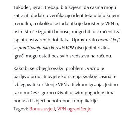
Također, igrači trebaju biti svjesni da casina mogu
zatražiti dodatnu verifikaciju identiteta u bilo kojem
trenutku, a ukoliko se tada otkrije korištenje VPN-a,
osim što će izgubiti bonuse, mogu biti uskraćeni i za
isplatu ostvarenih dobitaka. Upravo zato
bonusi koji
se poništavaju ako koristiš VPN
nisu jedini rizik –
igrači mogu ostati bez svih sredstava na računu.
Kako bi se izbjegli ovakvi problemi, važno je
pažljivo proučiti uvjete korištenja svakog casina te
izbjegavati korištenje VPN-a tijekom igranja. Jedino
tako možeš sigurno uživati u svim pogodnostima
bonusa i izbjeći nepotrebne komplikacije.
Tagovi:
Bonus uvjeti
,
VPN ograničenje