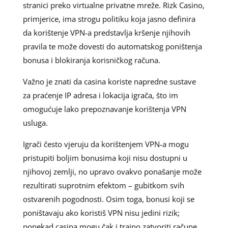
stranici preko virtualne privatne mreže. Rizk Casino,
primjerice, ima strogu politiku koja jasno definira
da korištenje VPN-a predstavlja kršenje njihovih
pravila te može dovesti do automatskog poništenja
bonusa i blokiranja korisničkog računa.
Važno je znati da casina koriste napredne sustave
za praćenje IP adresa i lokacija igrača, što im
omogućuje lako prepoznavanje korištenja VPN
usluga.
Igrači često vjeruju da korištenjem VPN-a mogu
pristupiti boljim bonusima koji nisu dostupni u
njihovoj zemlji, no upravo ovakvo ponašanje može
rezultirati suprotnim efektom – gubitkom svih
ostvarenih pogodnosti. Osim toga, bonusi koji se
poništavaju ako koristiš VPN nisu jedini rizik;
ponekad casina mogu čak i trajno zatvoriti račune