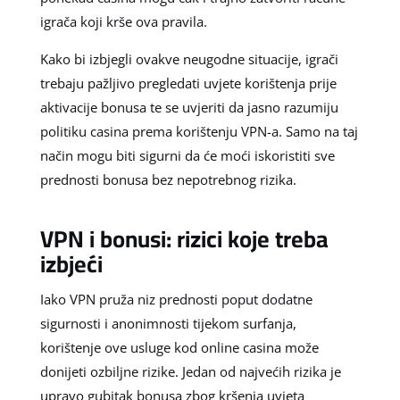
igrača koji krše ova pravila.
Kako bi izbjegli ovakve neugodne situacije, igrači
trebaju pažljivo pregledati uvjete korištenja prije
aktivacije bonusa te se uvjeriti da jasno razumiju
politiku casina prema korištenju VPN-a. Samo na taj
način mogu biti sigurni da će moći iskoristiti sve
prednosti bonusa bez nepotrebnog rizika.
VPN i bonusi: rizici koje treba
izbjeći
Iako VPN pruža niz prednosti poput dodatne
sigurnosti i anonimnosti tijekom surfanja,
korištenje ove usluge kod online casina može
donijeti ozbiljne rizike. Jedan od najvećih rizika je
upravo gubitak bonusa zbog kršenja uvjeta