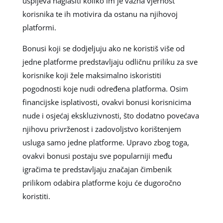
uspijeva naglasiti koliko im je važna vjernost
korisnika te ih motivira da ostanu na njihovoj
platformi.
Bonusi koji se dodjeljuju ako ne koristiš više od
jedne platforme predstavljaju odličnu priliku za sve
korisnike koji žele maksimalno iskoristiti
pogodnosti koje nudi određena platforma. Osim
financijske isplativosti, ovakvi bonusi korisnicima
nude i osjećaj ekskluzivnosti, što dodatno povećava
njihovu privrženost i zadovoljstvo korištenjem
usluga samo jedne platforme. Upravo zbog toga,
ovakvi bonusi postaju sve popularniji među
igračima te predstavljaju značajan čimbenik
prilikom odabira platforme koju će dugoročno
koristiti.