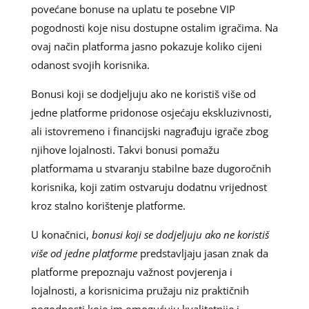
povećane bonuse na uplatu te posebne VIP
pogodnosti koje nisu dostupne ostalim igračima. Na
ovaj način platforma jasno pokazuje koliko cijeni
odanost svojih korisnika.
Bonusi koji se dodjeljuju ako ne koristiš više od
jedne platforme pridonose osjećaju ekskluzivnosti,
ali istovremeno i financijski nagrađuju igrače zbog
njihove lojalnosti. Takvi bonusi pomažu
platformama u stvaranju stabilne baze dugoročnih
korisnika, koji zatim ostvaruju dodatnu vrijednost
kroz stalno korištenje platforme.
U konačnici,
bonusi koji se dodjeljuju ako ne koristiš
više od jedne platforme
predstavljaju jasan znak da
platforme prepoznaju važnost povjerenja i
lojalnosti, a korisnicima pružaju niz praktičnih
pogodnosti koje im omogućuju kvalitetnije i