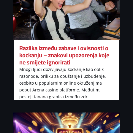
Razlika između zabave i ovisnosti o
kockanju – znakovi upozorenja koje
ne smijete ignorirati
Mnogi ljudi doživljavaju kockanje kao oblik
razonode, priliku za opuštanje i uzbuđenje,
osobito u popularnim online okruženjima
poput Arena casino platforme. Međutim,
postoji tanana granica između zdr