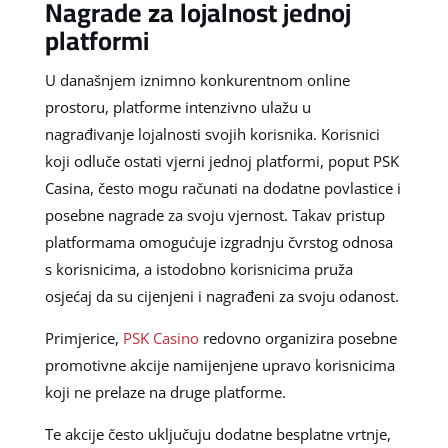
Nagrade za lojalnost jednoj
platformi
U današnjem iznimno konkurentnom online
prostoru, platforme intenzivno ulažu u
nagrađivanje lojalnosti svojih korisnika. Korisnici
koji odluče ostati vjerni jednoj platformi, poput PSK
Casina, često mogu računati na dodatne povlastice i
posebne nagrade za svoju vjernost. Takav pristup
platformama omogućuje izgradnju čvrstog odnosa
s korisnicima, a istodobno korisnicima pruža
osjećaj da su cijenjeni i nagrađeni za svoju odanost.
Primjerice,
PSK Casino
redovno organizira posebne
promotivne akcije namijenjene upravo korisnicima
koji ne prelaze na druge platforme.
Te akcije često uključuju dodatne besplatne vrtnje,