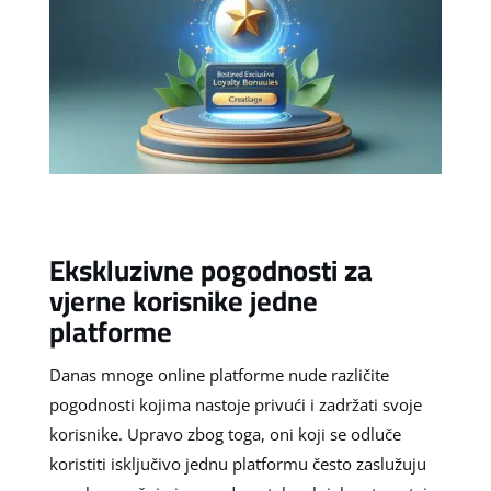
Ekskluzivne pogodnosti za
vjerne korisnike jedne
platforme
Danas mnoge online platforme nude različite
pogodnosti kojima nastoje privući i zadržati svoje
korisnike. Upravo zbog toga, oni koji se odluče
koristiti isključivo jednu platformu često zaslužuju