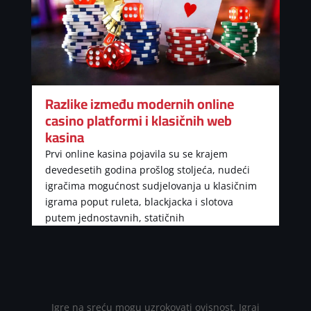
Razlike između modernih online
casino platformi i klasičnih web
kasina
Prvi online kasina pojavila su se krajem
devedesetih godina prošlog stoljeća, nudeći
igračima mogućnost sudjelovanja u klasičnim
igrama poput ruleta, blackjacka i slotova
putem jednostavnih, statičnih
Igre na sreću mogu uzrokovati ovisnost. Igraj