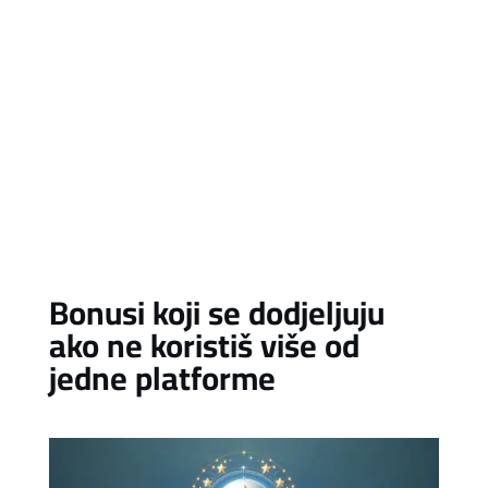
Bonusi koji se dodjeljuju
ako ne koristiš više od
jedne platforme