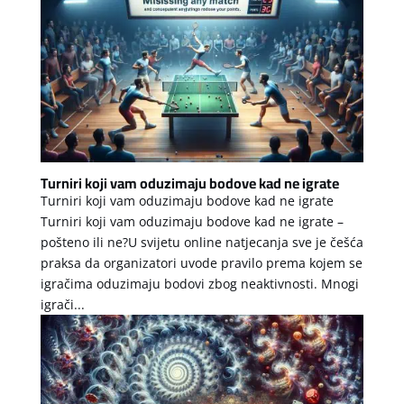
Turniri koji vam oduzimaju bodove kad ne igrate
Turniri koji vam oduzimaju bodove kad ne igrate
Turniri koji vam oduzimaju bodove kad ne igrate –
pošteno ili ne?U svijetu online natjecanja sve je češća
praksa da organizatori uvode pravilo prema kojem se
igračima oduzimaju bodovi zbog neaktivnosti. Mnogi
igrači...